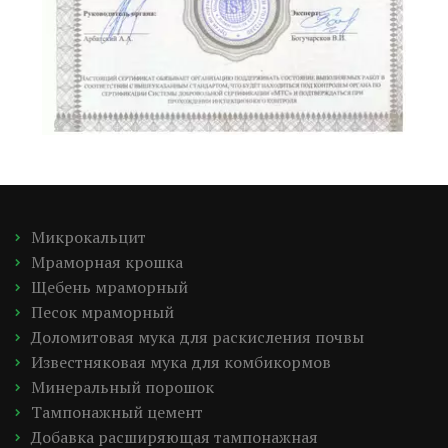
Микрокальцит
Мраморная крошка
Щебень мраморный
Песок мраморный
Доломитовая мука для раскисления почвы
Известняковая мука для комбикормов
Минеральный порошок
Тампонажный цемент
Добавка расширяющая тампонажная