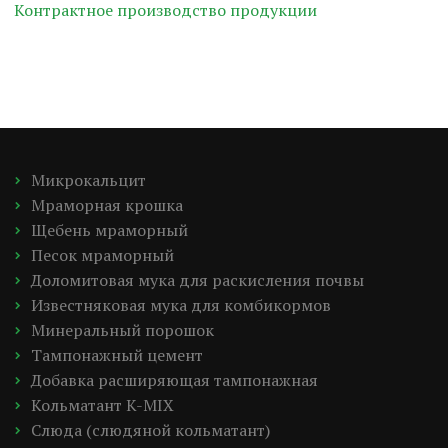
Контрактное производство продукции
Микрокальцит
Мраморная крошка
Щебень мраморный
Песок мраморный
Доломитовая мука для раскисления почвы
Известняковая мука для комбикормов
Минеральный порошок
Тампонажный цемент
Добавка расширяющая тампонажная
Кольматант K-MIX
Слюда (слюдяной кольматант)