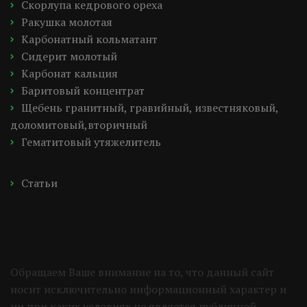
Скорлупа кедрового ореха
Ракушка молотая
Карбонатный кольматант
Сидерит молотый
Карбонат кальция
Баритовый концентрат
Щебень гранитный, гравийный, известняковый, 
доломитовый,вторичный
Гематитовый утяжелитель
Статьи
Обращаем Ваше внимание на то, что данный сайт 
носит исключительно информационный характер и 
ни при каких условиях не является публичной 